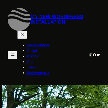
Spring
til
indhold
MY NEW WORDPRESS
INSTALLATION
Begivenheder
Galleri
Instagram
Facebo
Twitte
Kontakt
Om
Team
Begivenheder